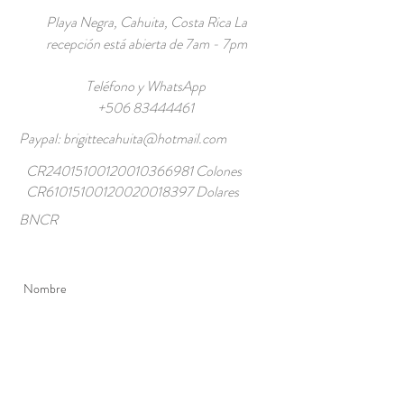
Playa Negra, Cahuita, Costa Rica La
recepción está abierta de 7am - 7pm
Teléfono y WhatsApp
+506 83444461
Paypal:
brigittecahuita@hotmail.com
CR24015100120010366981 Colones
CR61015100120020018397 Dolares
BNCR